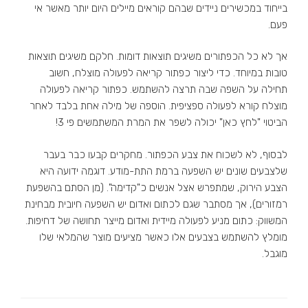
בייחוד במכשירים ניידים שבהם קוראים מיילים היום יותר מאשר אי
פעם.
אך לא כל הכפתורים משיגים תוצאות דומות. חלקם משיגים תוצאות
טובות במיוחד. כדי ליצור כפתור קריאה לפעולה מוצלח, חשוב
תחילה על השפה שבה תרצה להשתמש. כפתור קריאה לפעולה
מוצלח קורא לפעולה ספציפית. הוספה של מילה אחת בלבד לאחר
הביטוי "לחץ כאן" יכולה לשפר את המרת המשתמשים פי 3!
לבסוף, לא לשכוח את צבע הכפתור. מחקרים קבעו כבר בעבר
שלצבעים שונים יש השפעה ברמת התת-מודע. דוגמה ידועה היא
הצבע הירוק, שמתפרש אצל אנשים כ"קדימה". (מן הסתם בהשפעת
רמזורים), אך מסתבר שגם לכתום ואדום יש השפעה חיובית מבחינת
המשווק: כתום מניע לפעולה מיידית ואדום מייצר תחושה של דחיפות.
מומלץ להשתמש בצבעים אלו כאשר מציעים מוצר שהמלאי שלו
מוגבל.