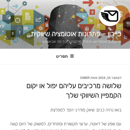
דילוג
לתוכן
כיירון – פתרונות אוטומציה שיווקית
מרקטינג אוטומיישן, אימייל מרקטינג וכל מה שבאמצע
תפריט
פורסם
דצמבר 15, 2019
מאת
OMER
ב
שלושה מרכיבים עליהם יפול או יקום
הקמפיין השיווקי שלך
בואו נהיה כנים: שיווק מודרני הפך למפלצת.
עם שפע של דאטה, ערוצי תקשורת ומתחרים, למשווק של היום קשה